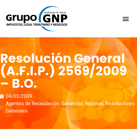
Resolución General
(A.F.I.P.) 2569/2009
– B.O.
04/03/2009
Agentes de Recaudación
,
Ganancias
,
Nacional
,
Resoluciones
Generales