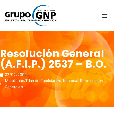
Resolución General
(A.F.I.P.) 2537 – B.O.
02/02/2009
Moratorias/Plan de Facilidades
,
Nacional
,
Resoluciones
Generales