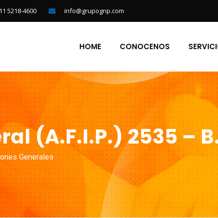
11 5218-4600
info@grupognp.com
HOME
CONOCENOS
SERVIC
al (A.F.I.P.) 2535 – B
iones Generales