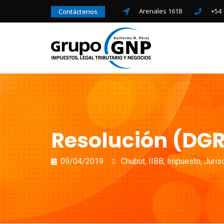
Arenales 1618
+54 
Contáctenos
Resolución (DGR)
09/04/2019
Chubut
,
IIBB
,
Impuesto
,
Juris