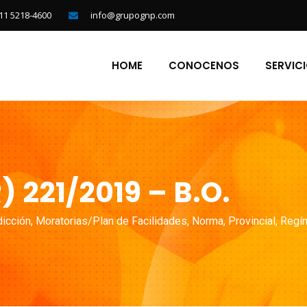
11 5218-4600
info@grupognp.com
HOME
CONOCENOS
SERVIC
 221/2019 – B.O.
dicción
,
Moratorias/Plan de Facilidades
,
Norma
,
Provincial
,
Regí