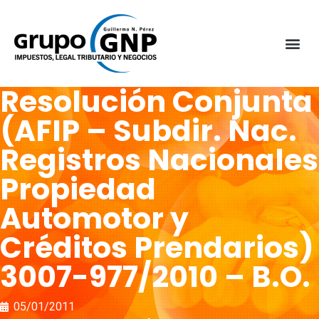
Resolución Conjunta
(AFIP – Subdir. Nac.
Registros Nacionales
Propiedad
Automotor y
Créditos Prendarios)
3007-977/2010 – B.O.
05/01/2011