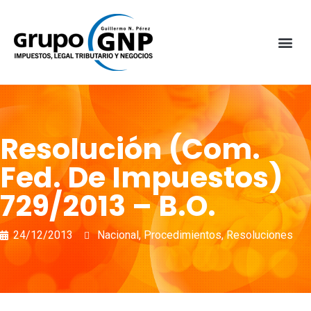
Resolución (Com.
Fed. De Impuestos)
729/2013 – B.O.
24/12/2013
Nacional
,
Procedimientos
,
Resoluciones