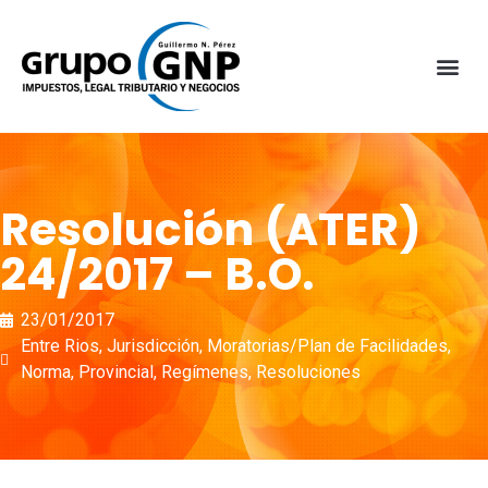
Resolución (ATER)
24/2017 – B.O.
23/01/2017
Entre Rios
,
Jurisdicción
,
Moratorias/Plan de Facilidades
,
Norma
,
Provincial
,
Regímenes
,
Resoluciones