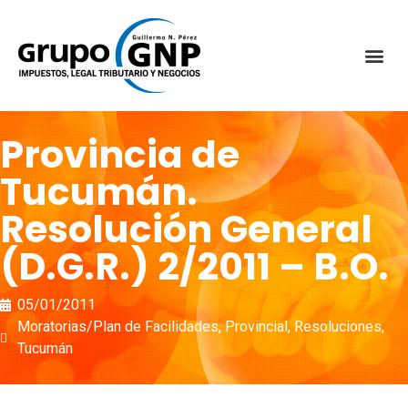
Provincia de
Tucumán.
Resolución General
(D.G.R.) 2/2011 – B.O.
05/01/2011
Moratorias/Plan de Facilidades
,
Provincial
,
Resoluciones
,
Tucumán