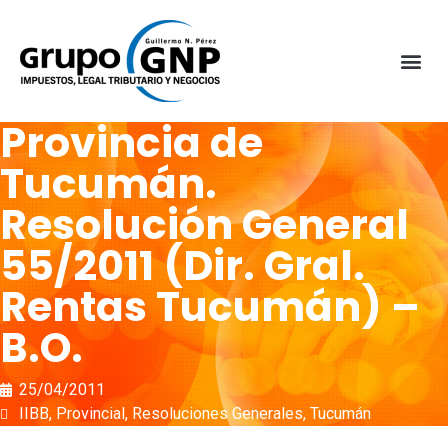
Provincia de
Tucumán.
Resolución General
55/2011 (Dir. Gral.
Rentas Tucumán) –
B.O.
25/04/2011
IIBB
,
Provincial
,
Resoluciones Generales
,
Tucumán