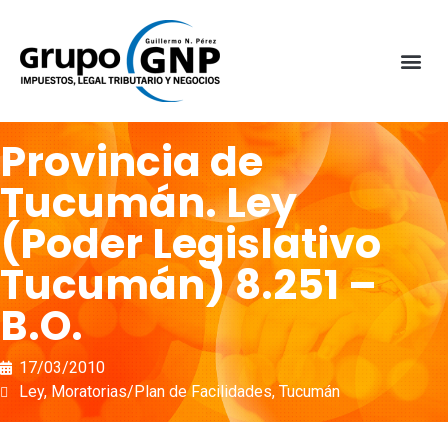
Provincia de
Tucumán. Ley
(Poder Legislativo
Tucumán) 8.251 –
B.O.
17/03/2010
Ley
,
Moratorias/Plan de Facilidades
,
Tucumán