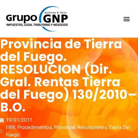
Provincia de Tierra
del Fuego.
RESOLUCION (Dir.
Gral. Rentas Tierra
del Fuego) 130/2010–
B.O.
19/01/2011
IIBB
,
Procedimientos
,
Provincial
,
Resoluciones
,
Tierra Del
Fuego