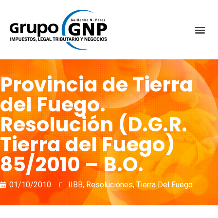
Provincia de Tierra
del Fuego.
Resolución (D.G.R.
Tierra del Fuego)
85/2010 – B.O.
01/10/2010
IIBB
,
Resoluciones
,
Tierra Del Fuego