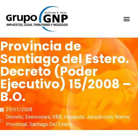
Provincia de
Santiago del Estero.
Decreto (Poder
Ejecutivo) 15/2008 –
B.O.
29/01/2008
Decreto
,
Exenciones
,
IIBB
,
Impuesto
,
Jurisdicción
,
Norma
,
Provincial
,
Santiago Del Estero