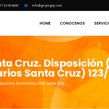
11 5218-4600
info@grupognp.com
HOME
CONOCENOS
SERVIC
ta Cruz. Disposición
rios Santa Cruz) 123/
posición
,
Exenciones
,
IIBB
,
Santa Cruz