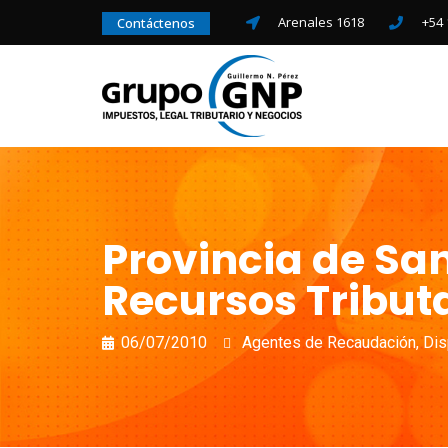
Arenales 1618
+54 
Contáctenos
Provincia de San
Recursos Tributa
06/07/2010
Agentes de Recaudación
,
Dis