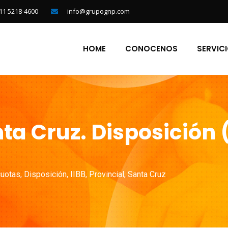
11 5218-4600
info@grupognp.com
HOME
CONOCENOS
SERVIC
ta Cruz. Disposición 
cuotas
,
Disposición
,
IIBB
,
Provincial
,
Santa Cruz