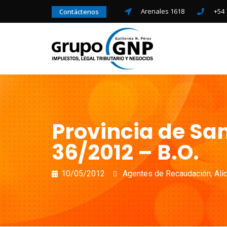
Arenales 1618
+54 
Contáctenos
Provincia de San
36/2012 – B.O.
10/05/2012
Agentes de Recaudación
,
Alí