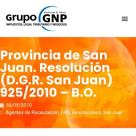
Provincia de San
Juan. Resolución
(D.G.R. San Juan)
925/2010 – B.O.
10/05/2010
Agentes de Recaudación
,
IIBB
,
Resoluciones
,
San Juan