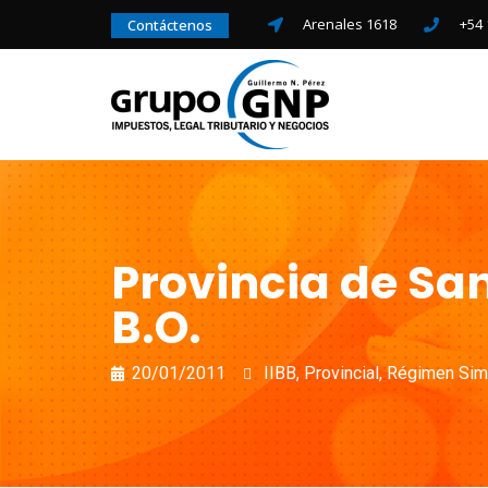
Arenales 1618
+54 
Contáctenos
Provincia de San
B.O.
20/01/2011
IIBB
,
Provincial
,
Régimen Simp