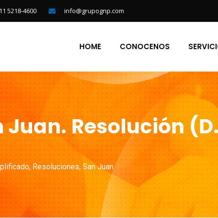
11 5218-4600
info@grupognp.com
HOME
CONOCENOS
SERVIC
 Juan. Resolución (D.
lificado
,
Resoluciones
,
San Juan