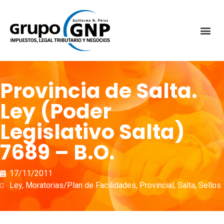
Provincia de Salta.
Ley (Poder
Legislativo Salta)
7689 – B.O.
17/11/2011
Ley
,
Moratorias/Plan de Facilidades
,
Provincial
,
Salta
,
Sellos