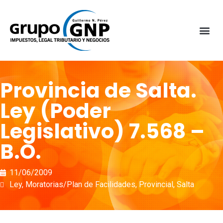
Provincia de Salta.
Ley (Poder
Legislativo) 7.568 –
B.O.
11/06/2009
Ley
,
Moratorias/Plan de Facilidades
,
Provincial
,
Salta