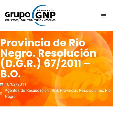
Provincia de Río
Negro. Resolución
(D.G.R.) 67/2011 –
B.O.
10/02/2011
Agentes de Recaudación
,
IIBB
,
Provincial
,
Resoluciones
,
Río
Negro