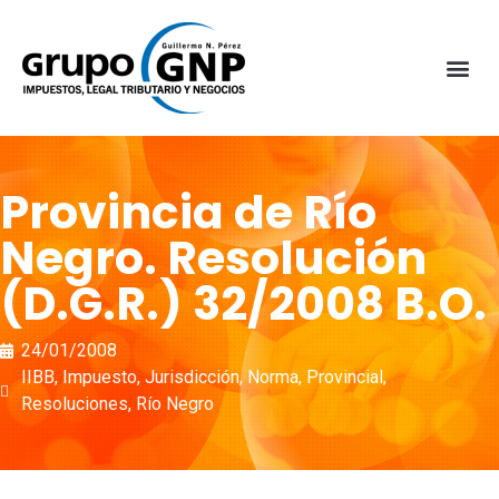
Provincia de Río
Negro. Resolución
(D.G.R.) 32/2008 B.O.
24/01/2008
IIBB
,
Impuesto
,
Jurisdicción
,
Norma
,
Provincial
,
Resoluciones
,
Río Negro