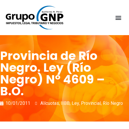
Provincia de Río
Negro. Ley (Río
Negro) Nº 4609 –
B.O.
10/01/2011
Alícuotas
,
IIBB
,
Ley
,
Provincial
,
Río Negro