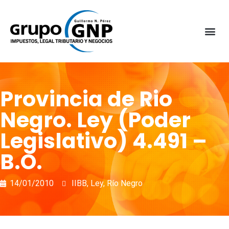
Provincia de Rio
Negro. Ley (Poder
Legislativo) 4.491 –
B.O.
14/01/2010
IIBB
,
Ley
,
Río Negro