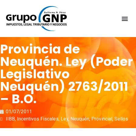
Provincia de
Neuquén. Ley (Poder
Legislativo
Neuquén) 2763/2011
– B.O.
01/07/2011
IIBB
,
Incentivos Fiscales
,
Ley
,
Neuquén
,
Provincial
,
Sellos