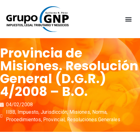
Provincia de
Misiones. Resolución
General (D.G.R.)
4/2008 – B.O.
04/02/2008
IIBB
,
Impuesto
,
Jurisdicción
,
Misiones
,
Norma
,
Procedimientos
,
Provincial
,
Resoluciones Generales