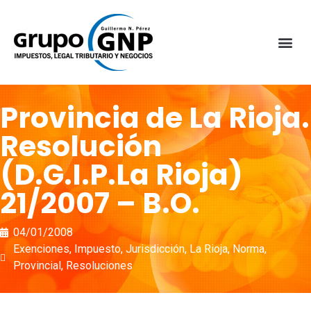
Provincia de La Rioja.
Resolución
(D.G.I.P.La Rioja)
21/2007 – B.O.
04/01/2008
Exenciones
,
Impuesto
,
Jurisdicción
,
La Rioja
,
Norma
,
Provincial
,
Resoluciones