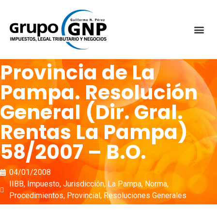
Provincia de La
Pampa. Resolución
General (Dir. Gral.
Rentas La Pampa)
58/2007 – B.O.
04/01/2008
IIBB
,
Impuesto
,
Jurisdicción
,
La Pampa
,
Norma
,
Procedimientos
,
Provincial
,
Resoluciones Generales