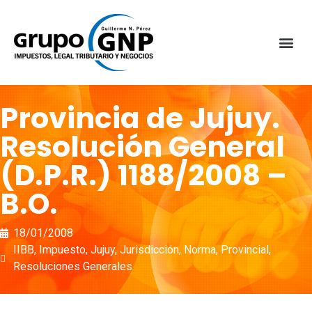
Provincia de Jujuy.
Resolución General
(D.P.R.) 1188/2008 –
B.O.
18/01/2008
IIBB
,
Impuesto
,
Jujuy
,
Jurisdicción
,
Norma
,
Provincial
,
Resoluciones Generales