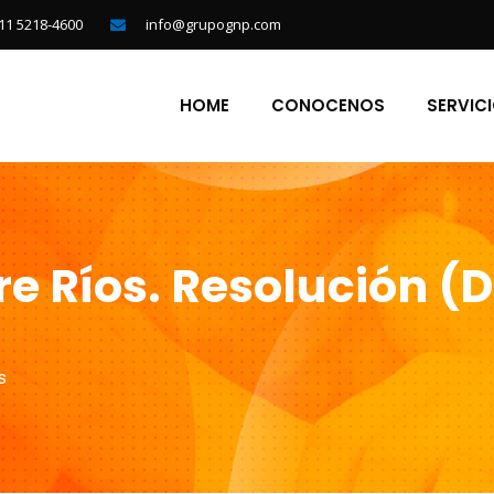
11 5218-4600
info@grupognp.com
HOME
CONOCENOS
SERVIC
re Ríos. Resolución (D
s