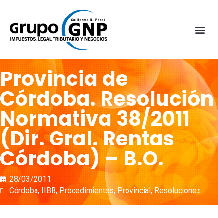
Provincia de
Córdoba. Resolución
Normativa 38/2011
(Dir. Gral. Rentas
Córdoba) – B.O.
28/03/2011
Córdoba
,
IIBB
,
Procedimientos
,
Provincial
,
Resoluciones