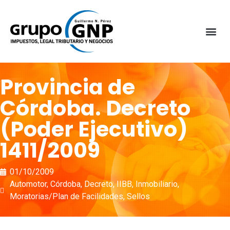
Provincia de
Córdoba. Decreto
(Poder Ejecutivo)
1411/2009
01/10/2009
Automotor
,
Córdoba
,
Decreto
,
IIBB
,
Inmobiliario
,
Moratorias/Plan de Facilidades
,
Sellos