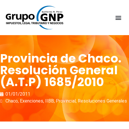
Provincia de Chaco.
Resolución General
(A.T.P) 1685/2010
01/01/2011
Chaco
,
Exenciones
,
IIBB
,
Provincial
,
Resoluciones Generales