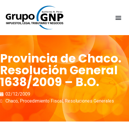
Provincia de Chaco.
Resolución General
1638/2009 – B.O.
02/12/2009
Chaco
,
Procedimiento Fiscal
,
Resoluciones Generales