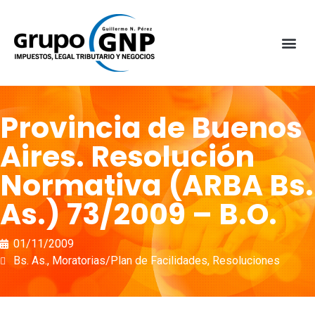
Provincia de Buenos
Aires. Resolución
Normativa (ARBA Bs.
As.) 73/2009 – B.O.
01/11/2009
Bs. As.
,
Moratorias/Plan de Facilidades
,
Resoluciones