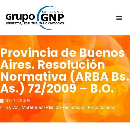
Provincia de Buenos
Aires. Resolución
Normativa (ARBA Bs.
As.) 72/2009 – B.O.
01/11/2009
Bs. As.
,
Moratorias/Plan de Facilidades
,
Resoluciones