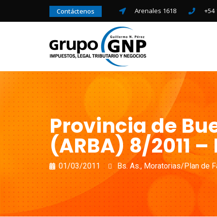
Arenales 1618
+54 
Contáctenos
Provincia de Bu
(ARBA) 8/2011 – 
01/03/2011
Bs. As.
,
Moratorias/Plan de F