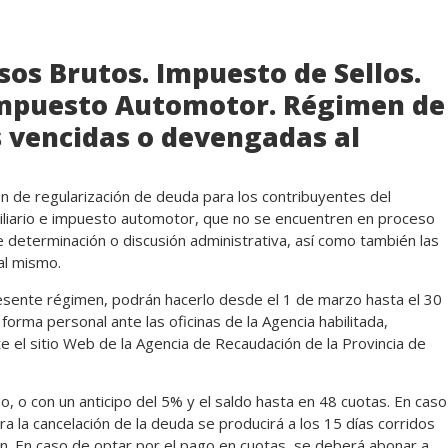
sos Brutos. Impuesto de Sellos.
Impuesto Automotor. Régimen de
 vencidas o devengadas al
n de regularización de deuda para los contribuyentes del
biliario e impuesto automotor, que no se encuentren en proceso
, de determinación o discusión administrativa, así como también las
al mismo.
esente régimen, podrán hacerlo desde el 1 de marzo hasta el 30
forma personal ante las oficinas de la Agencia habilitada,
e el sitio Web de la Agencia de Recaudación de la Provincia de
, o con un anticipo del 5% y el saldo hasta en 48 cuotas. En caso
ra la cancelación de la deuda se producirá a los 15 días corridos
n. En caso de optar por el pago en cuotas, se deberá abonar a