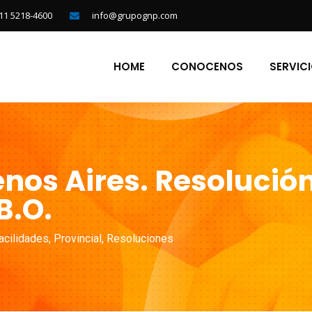
11 5218-4600
info@grupognp.com
HOME
CONOCENOS
SERVIC
enos Aires. Resoluci
B.O.
acilidades
,
Provincial
,
Resoluciones