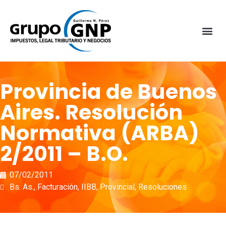
Provincia de Buenos
Aires. Resolución
Normativa (ARBA)
2/2011 – B.O.
07/02/2011
Bs. As.
,
Facturación
,
IIBB
,
Provincial
,
Resoluciones