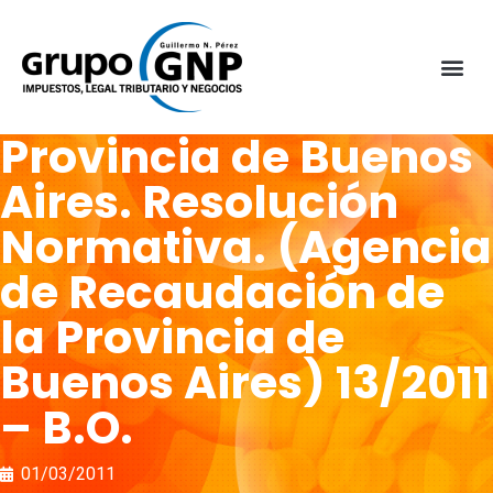
Provincia de Buenos
Aires. Resolución
Normativa. (Agencia
de Recaudación de
la Provincia de
Buenos Aires) 13/2011
– B.O.
01/03/2011