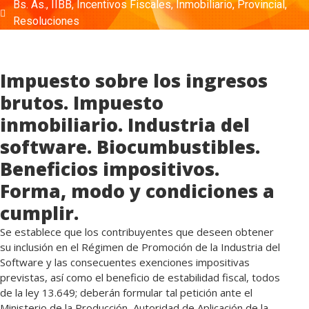
Bs. As.
,
IIBB
,
Incentivos Fiscales
,
Inmobiliario
,
Provincial
,
Resoluciones
Impuesto sobre los ingresos
brutos. Impuesto
inmobiliario. Industria del
software. Biocumbustibles.
Beneficios impositivos.
Forma, modo y condiciones a
cumplir.
Se establece que los contribuyentes que deseen obtener
su inclusión en el Régimen de Promoción de la Industria del
Software y las consecuentes exenciones impositivas
previstas, así como el beneficio de estabilidad fiscal, todos
de la ley 13.649; deberán formular tal petición ante el
Ministerio de la Producción, Autoridad de Aplicación de la