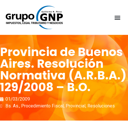
Provincia de Buenos
Aires. Resolución
Normativa (A.R.B.A.)
129/2008 – B.O.
01/03/2009
Bs. As.
,
Procedimiento Fiscal
,
Provincial
,
Resoluciones