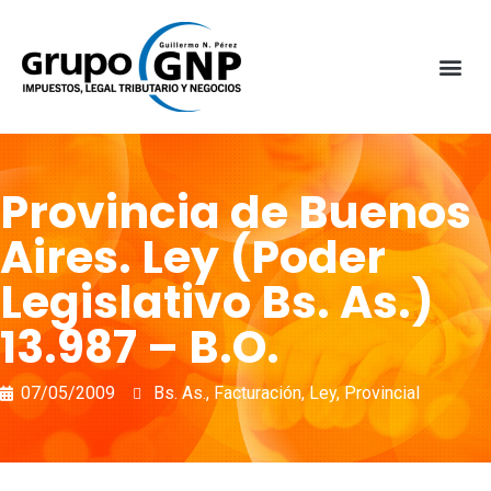
Provincia de Buenos
Aires. Ley (Poder
Legislativo Bs. As.)
13.987 – B.O.
07/05/2009
Bs. As.
,
Facturación
,
Ley
,
Provincial