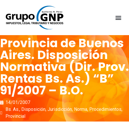
Provincia de Buenos
Aires. Disposición
Normativa (Dir. Prov.
Rentas Bs. As.) “B”
91/2007 – B.O.
14/01/2007
Bs. As.
,
Disposición
,
Jurisdicción
,
Norma
,
Procedimientos
,
Provincial