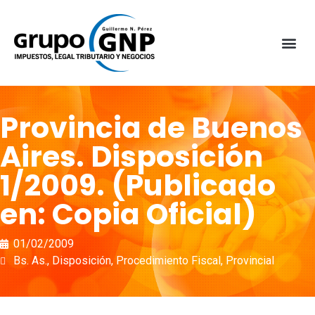
Provincia de Buenos
Aires. Disposición
1/2009. (Publicado
en: Copia Oficial)
01/02/2009
Bs. As.
,
Disposición
,
Procedimiento Fiscal
,
Provincial