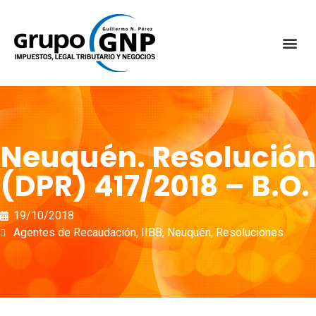
Neuquén. Resolución
(DPR) 417/2018 – B.O.
19/10/2018
Agentes de Recaudación
,
IIBB
,
Neuquén
,
Resoluciones