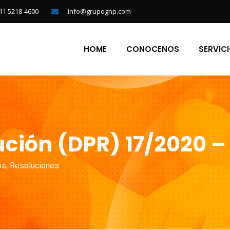
11 5218-4600
info@grupognp.com
HOME
CONOCENOS
SERVIC
ción (DPR) 17/2020 – 
os
,
Resoluciones