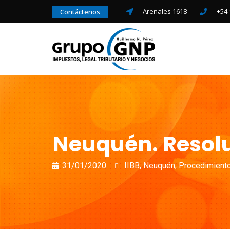
Arenales 1618
+54 
Contáctenos
Neuquén. Resolu
31/01/2020
IIBB
,
Neuquén
,
Procedimient