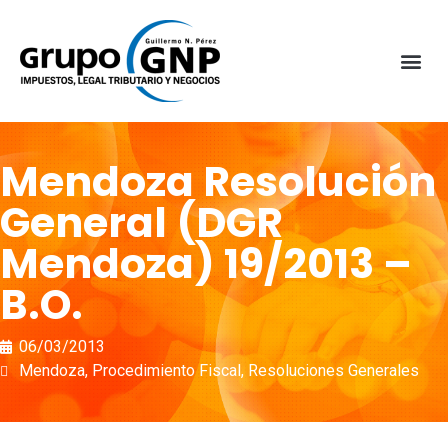
Mendoza Resolución
General (DGR
Mendoza) 19/2013 –
B.O.
06/03/2013
Mendoza
,
Procedimiento Fiscal
,
Resoluciones Generales