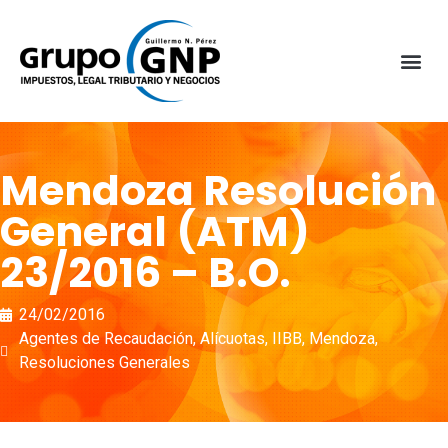
Mendoza Resolución
General (ATM)
23/2016 – B.O.
24/02/2016
Agentes de Recaudación
,
Alícuotas
,
IIBB
,
Mendoza
,
Resoluciones Generales