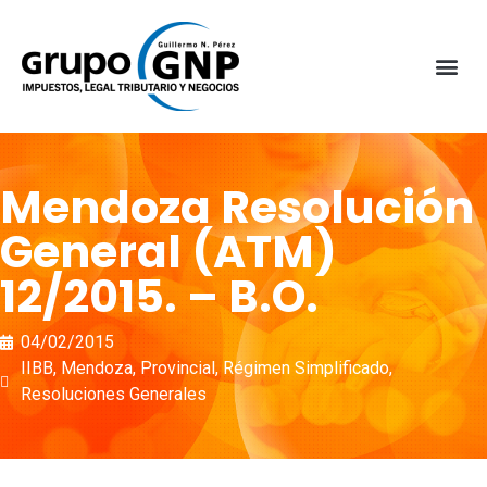
Mendoza Resolución
General (ATM)
12/2015. – B.O.
04/02/2015
IIBB
,
Mendoza
,
Provincial
,
Régimen Simplificado
,
Resoluciones Generales