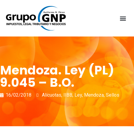
Mendoza. Ley (PL)
9.045 – B.O.
16/02/2018
Alícuotas
,
IIBB
,
Ley
,
Mendoza
,
Sellos