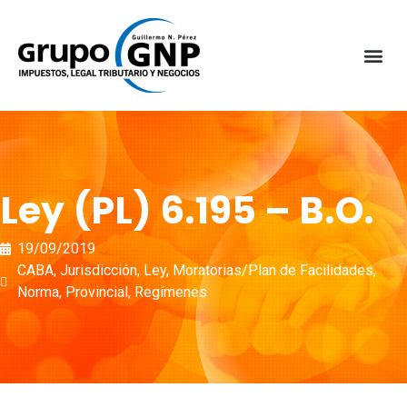
Ley (PL) 6.195 – B.O.
19/09/2019
CABA
,
Jurisdicción
,
Ley
,
Moratorias/Plan de Facilidades
,
Norma
,
Provincial
,
Regímenes