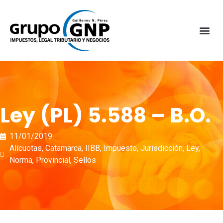
Ley (PL) 5.588 – B.O.
11/01/2019
Alícuotas
,
Catamarca
,
IIBB
,
Impuesto
,
Jurisdicción
,
Ley
,
Norma
,
Provincial
,
Sellos